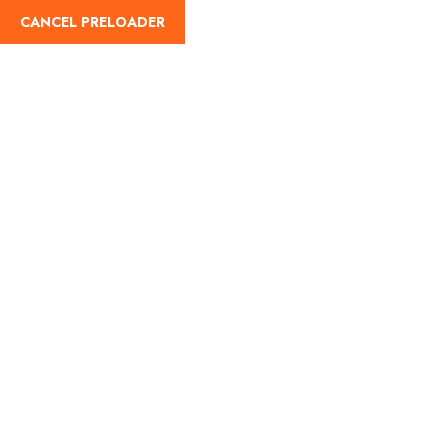
English
CANCEL PRELOADER
Különlegességek:Hiking
Home
Hiking