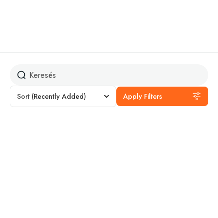
Hiking
Sort
(Recently Added)
Apply Filters