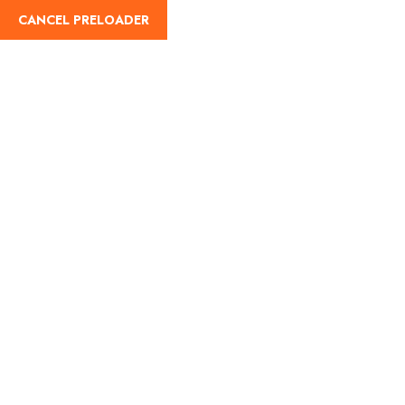
English
CANCEL PRELOADER
Utazástípus:Nature
Friendly
Home
Nature Friendly