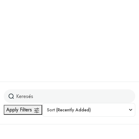
Cultural
4
Dog-friendly
3
Továbbiak megjelenítése
Nehézség
Easy
1
Hard
3
Medium
3
Apply Filters
Sort
(Recently Added)