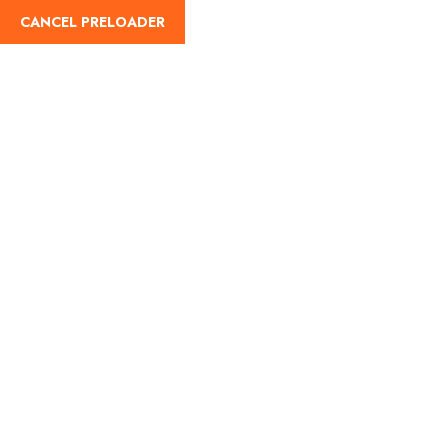
English
CANCEL PRELOADER
Trip Search Result
Home
Trip Search Result