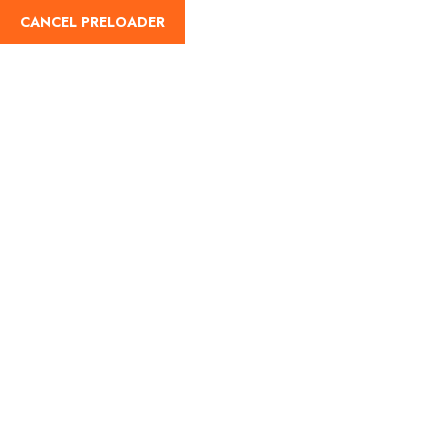
English
CANCEL PRELOADER
Címke:
Camera
Home
Camera