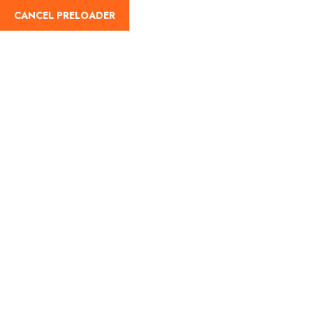
CANCEL PRELOADER
info@travolo.com
020 7388 5619
About
D
Címke:
Nature