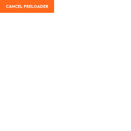
English
CANCEL PRELOADER
Címke:
City
Home
City